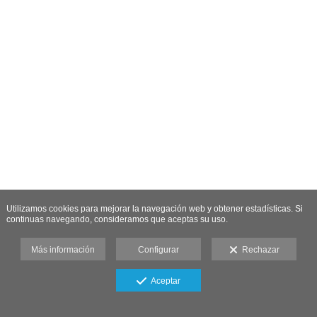
Utilizamos cookies para mejorar la navegación web y obtener estadísticas. Si
continuas navegando, consideramos que aceptas su uso.
Más información
Configurar
Rechazar
Aceptar